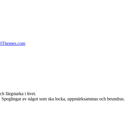
13Themes.com
h färgstarka i livet.
edla. Speglingar av något som ska locka, uppmärksammas och beundras.