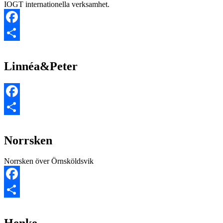
IOGT internationella verksamhet.
Facebook
Dela
Linnéa&Peter
Facebook
Dela
Norrsken
Norrsken över Örnsköldsvik
Facebook
Dela