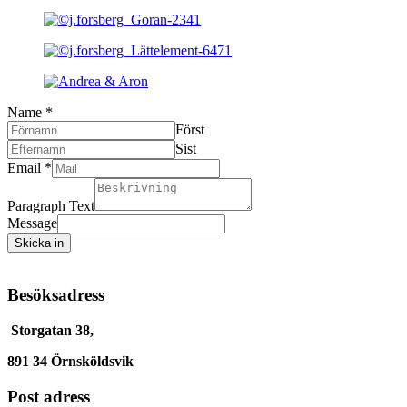
Name
*
Först
Sist
Email
*
Paragraph Text
Message
Skicka in
Besöksadress
Storgatan 38,
891 34 Örnsköldsvik
Post adress