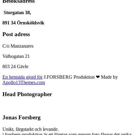
Besöksadress
Storgatan 38,
891 34 Örnsköldsvik
Post adress
C/o Manzanares
Valbogatan 21
803 24 Gävle
En hemsida gjord för
J.FORSBERG Produktion ❤ Made by
Apollo13Themes.com
Head Photographer
Jonas Forsberg
Unikt, färgstarkt och levande.
j.forsberg produktion är ett företag som genom foto fångar det unika