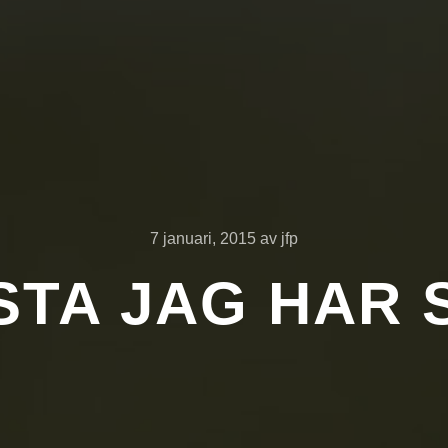
7 januari, 2015
av
jfp
TA JAG HAR 