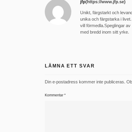
jfp
(https://www.jfp.se)
Unikt, färgstarkt och levan
unika och färgstarka i livet
vill förmedla.Speglingar 
med bredd inom sitt yrke.
LÄMNA ETT SVAR
Din e-postadress kommer inte publiceras.
Ob
Kommentar
*