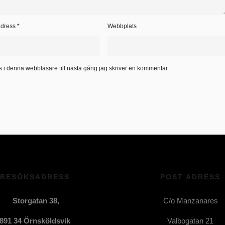
adress
*
Webbplats
 i denna webbläsare till nästa gång jag skriver en kommentar.
BESÖKSADRESS
POST ADRESS
Storgatan 38,
C/o Manzanares
891 34 Örnsköldsvik
Valbogatan 21