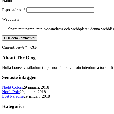
Namn
*
E-postadress
*
Webbplats
Spara mitt namn, min e-postadress och webbplats i denna webbläsa
Current ye@r
*
About The Blog
Nulla laoreet vestibulum turpis non finibus. Proin interdum a tortor si
Senaste inläggen
Night Colors
29 januari, 2018
North Pole
29 januari, 2018
Lost Paradise
29 januari, 2018
Kategorier