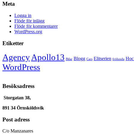
Meta
Logga in
Flöde för inlägg
Flöde för kommentarer
WordPress.org
Etiketter
Agency
Apollo13
Blogg
Elitserien
Hoc
Bilar
Cars
frölunda
WordPress
Besöksadress
Storgatan 38,
891 34 Örnsköldsvik
Post adress
C/o Manzanares