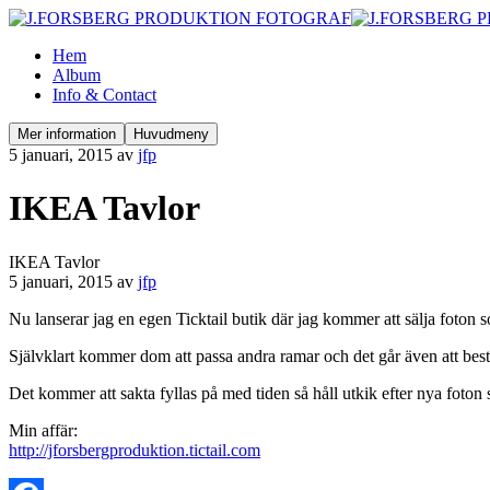
Hem
Album
Info & Contact
Mer information
Huvudmeny
5 januari, 2015
av
jfp
IKEA Tavlor
IKEA Tavlor
5 januari, 2015
av
jfp
Nu lanserar jag en egen Ticktail butik där jag kommer att sälja foton 
Självklart kommer dom att passa andra ramar och det går även att bestä
Det kommer att sakta fyllas på med tiden så håll utkik efter nya foton
Min affär:
http://jforsbergproduktion.tictail.com