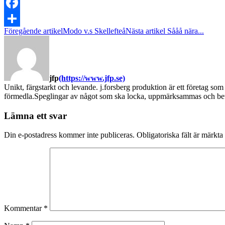
Facebook
Föregående artikel
Modo v.s Skellefteå
Nästa artikel
Sååå nära...
Dela
jfp
(https://www.jfp.se)
Unikt, färgstarkt och levande. j.forsberg produktion är ett företag som
förmedla.Speglingar av något som ska locka, uppmärksammas och beun
Lämna ett svar
Din e-postadress kommer inte publiceras.
Obligatoriska fält är märkta
Kommentar
*