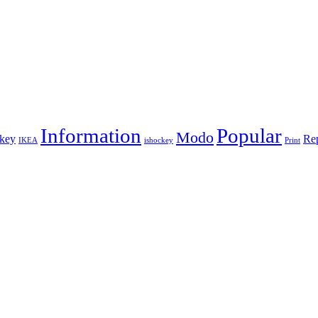
Information
Popular
Modo
key
Re
IKEA
ishockey
Print