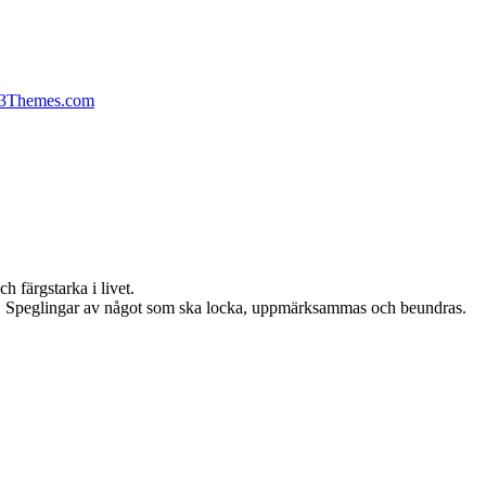
13Themes.com
h färgstarka i livet.
edla. Speglingar av något som ska locka, uppmärksammas och beundras.