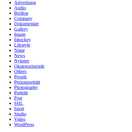
Advertising
Audio
Bröllop
Company
Dokumentärt
Gallery
Image
Ishockey
Lifestyle
Natur
News
Nyheter
Okategoriserade
Others
People
Personporträtt
Photography
Porträtt
Post
SHL
Sport
Studio
Video
WordPress