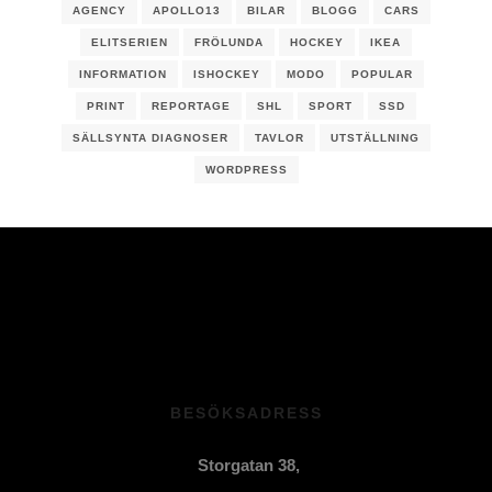
AGENCY
APOLLO13
BILAR
BLOGG
CARS
ELITSERIEN
FRÖLUNDA
HOCKEY
IKEA
INFORMATION
ISHOCKEY
MODO
POPULAR
PRINT
REPORTAGE
SHL
SPORT
SSD
SÄLLSYNTA DIAGNOSER
TAVLOR
UTSTÄLLNING
WORDPRESS
BESÖKSADRESS
Storgatan 38,