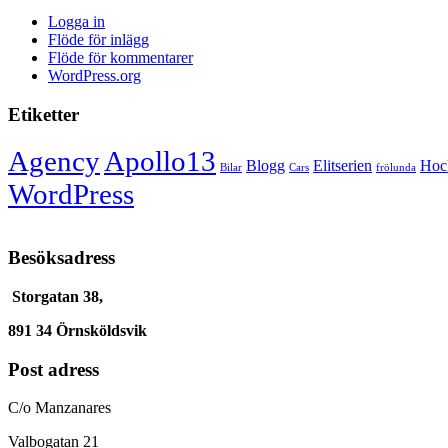
Logga in
Flöde för inlägg
Flöde för kommentarer
WordPress.org
Etiketter
Agency
Apollo13
Blogg
Elitserien
Hoc
Bilar
Cars
frölunda
WordPress
Besöksadress
Storgatan 38,
891 34 Örnsköldsvik
Post adress
C/o Manzanares
Valbogatan 21