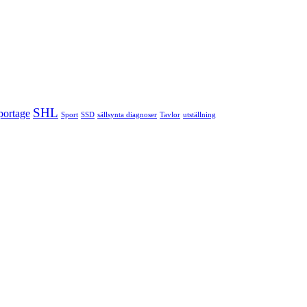
SHL
portage
Sport
SSD
sällsynta diagnoser
Tavlor
utställning