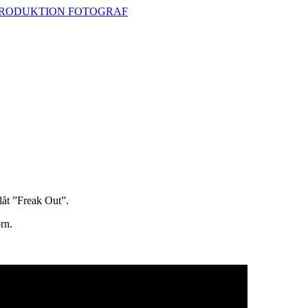
låt ”Freak Out”.
rn.