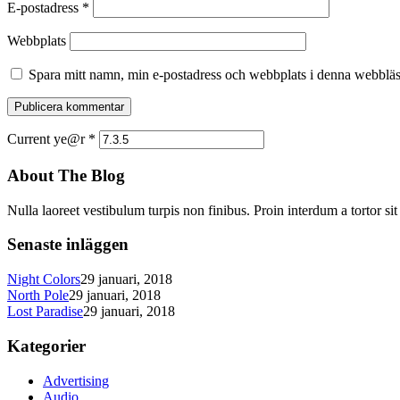
E-postadress
*
Webbplats
Spara mitt namn, min e-postadress och webbplats i denna webbläsa
Current ye@r
*
About The Blog
Nulla laoreet vestibulum turpis non finibus. Proin interdum a tortor si
Senaste inläggen
Night Colors
29 januari, 2018
North Pole
29 januari, 2018
Lost Paradise
29 januari, 2018
Kategorier
Advertising
Audio