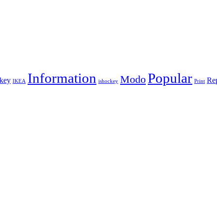
Information
Popular
Modo
key
Re
IKEA
ishockey
Print