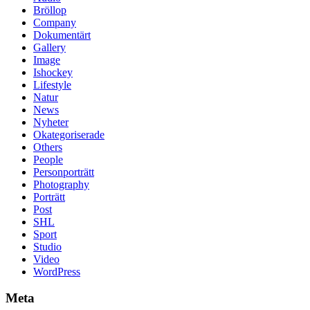
Bröllop
Company
Dokumentärt
Gallery
Image
Ishockey
Lifestyle
Natur
News
Nyheter
Okategoriserade
Others
People
Personporträtt
Photography
Porträtt
Post
SHL
Sport
Studio
Video
WordPress
Meta