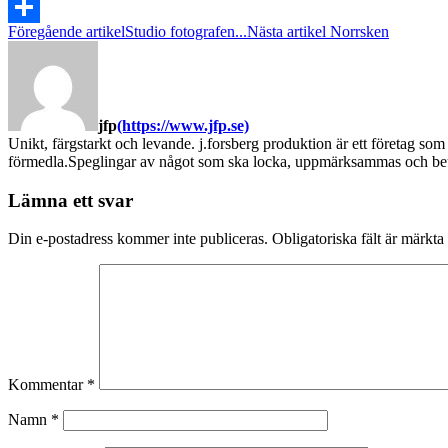
Facebook
Föregående artikel
Studio fotografen...
Nästa artikel
Norrsken
Dela
jfp
(https://www.jfp.se)
Unikt, färgstarkt och levande. j.forsberg produktion är ett företag som
förmedla.Speglingar av något som ska locka, uppmärksammas och beun
Lämna ett svar
Din e-postadress kommer inte publiceras.
Obligatoriska fält är märkta
Kommentar
*
Namn
*