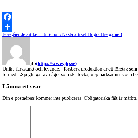
Facebook
Föregående artikel
Titti Schultz
Nästa artikel
Hugo The gamer!
Dela
jfp
(https://www.jfp.se)
Unikt, färgstarkt och levande. j.forsberg produktion är ett företag som
förmedla.Speglingar av något som ska locka, uppmärksammas och beun
Lämna ett svar
Din e-postadress kommer inte publiceras.
Obligatoriska fält är märkta