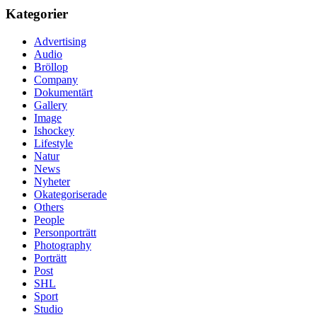
Kategorier
Advertising
Audio
Bröllop
Company
Dokumentärt
Gallery
Image
Ishockey
Lifestyle
Natur
News
Nyheter
Okategoriserade
Others
People
Personporträtt
Photography
Porträtt
Post
SHL
Sport
Studio