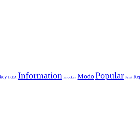
Information
Popular
Modo
key
Re
IKEA
ishockey
Print