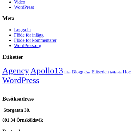
Video
WordPress
Meta
Logga in
Flöde för inlägg
Flöde för kommentarer
WordPress.org
Etiketter
Agency
Apollo13
Blogg
Elitserien
Hoc
Bilar
Cars
frölunda
WordPress
Besöksadress
Storgatan 38,
891 34 Örnsköldsvik