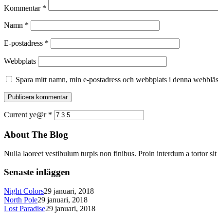
Kommentar
*
Namn
*
E-postadress
*
Webbplats
Spara mitt namn, min e-postadress och webbplats i denna webbläsa
Current ye@r
*
About The Blog
Nulla laoreet vestibulum turpis non finibus. Proin interdum a tortor si
Senaste inläggen
Night Colors
29 januari, 2018
North Pole
29 januari, 2018
Lost Paradise
29 januari, 2018