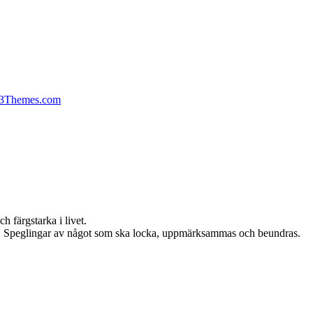
13Themes.com
h färgstarka i livet.
edla. Speglingar av något som ska locka, uppmärksammas och beundras.