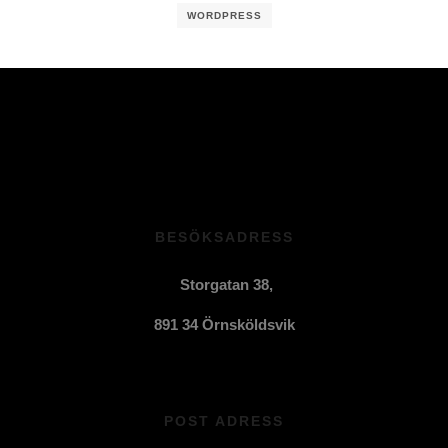
WORDPRESS
BESÖKSADRESS
Storgatan 38,
891 34 Örnsköldsvik
POST ADRESS