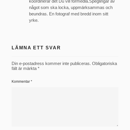
koordinerar det Du vill förmedla.Speglingar av
något som ska locka, uppmärksammas och
beundras. En fotograf med bredd inom sitt
yrke.
LÄMNA ETT SVAR
Din e-postadress kommer inte publiceras.
Obligatoriska
fält är märkta
*
Kommentar
*