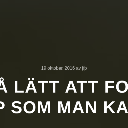
19 oktober, 2016
av
jfp
Å LÄTT ATT F
P SOM MAN KA