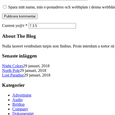
Spara mitt namn, min e-postadress och webbplats i denna webbläsa
Current ye@r
*
About The Blog
Nulla laoreet vestibulum turpis non finibus. Proin interdum a tortor si
Senaste inläggen
Night Colors
29 januari, 2018
North Pole
29 januari, 2018
Lost Paradise
29 januari, 2018
Kategorier
Advertising
Audio
Bröllop
Company
Dokumentärt