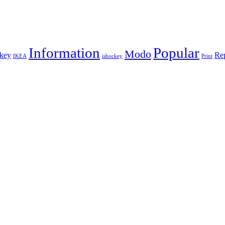
Information
Popular
Modo
key
Re
IKEA
ishockey
Print