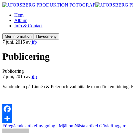
Hem
Album
Info & Contact
Mer information
Huvudmeny
7 juni, 2015
av
jfp
Publicering
Publicering
7 juni, 2015
av
jfp
Vandrade in på Linnéa & Peter och vad hittade man där i en tidning.
Facebook
Föregående artikel
Invigning i Mjällom
Nästa artikel
GävleRaggare
Dela