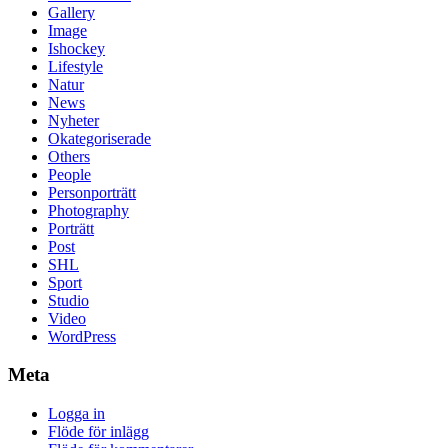
Gallery
Image
Ishockey
Lifestyle
Natur
News
Nyheter
Okategoriserade
Others
People
Personporträtt
Photography
Porträtt
Post
SHL
Sport
Studio
Video
WordPress
Meta
Logga in
Flöde för inlägg