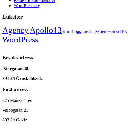
Flöde för kommentarer
WordPress.org
Etiketter
Agency
Apollo13
Blogg
Elitserien
Hoc
Bilar
Cars
frölunda
WordPress
Besöksadress
Storgatan 38,
891 34 Örnsköldsvik
Post adress
C/o Manzanares
Valbogatan 21
803 24 Gävle